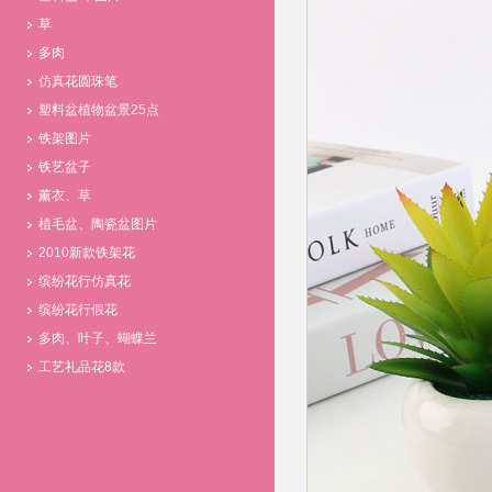
草
多肉
仿真花圆珠笔
塑料盆植物盆景25点
铁架图片
铁艺盆子
薰衣、草
植毛盆、陶瓷盆图片
2010新款铁架花
缤纷花行仿真花
缤纷花行假花
多肉、叶子、蝴蝶兰
工艺礼品花8款